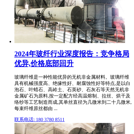
2024年玻纤行业深度报告：竞争格局
优异,价格底部回升
玻璃纤维是一种性能优异的无机非金属材料。玻璃纤维
具有机械强度高、绝缘性好、耐腐蚀性好等特点,是以白
泡石、叶蜡石、高岭土、石英砂、石灰石等天然无机非
金属矿石为原料,按一定配方经高温熔制、拉丝、烘干及
络纱等工艺制造而成,其单丝直径为几微米到二十几微米,
每束纤维原丝都由 ...
联系电话: 180 3780 8511