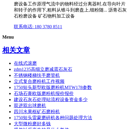
磨设备工作原理气流中的物料经过分离器时,在导向叶片
和转子的作用下,粗料从锥斗到磨盘上,细粉随... 沥青石灰
石粉磨设备 矿石物料加工设备
联系电话: 180 3780 8511
Menu
相关文章
在线式滚磨
zdm1235高细立磨减震石灰石
不锈钢楼梯扶手磨管机
立式复合磨粉机工作视频
1750短头新型欧版磨粉机MTW178参数
石场石膏欧版磨粉机报价报价
建设石灰石处理站流程设备资金多少
双进双出球磨机
四川水果框矿石磨粉机
1750短头雷蒙磨碎机各种问题处理方法
大型微粉磨好多钱