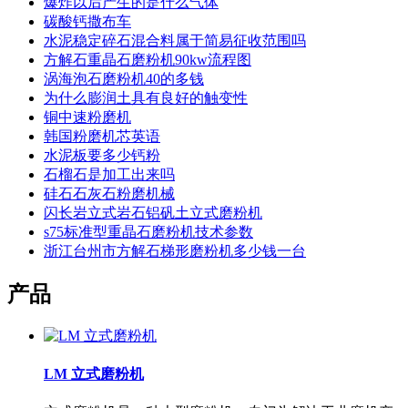
爆炸以后产生的是什么气体
碳酸钙撒布车
水泥稳定碎石混合料属于简易征收范围吗
方解石重晶石磨粉机90kw流程图
涡海泡石磨粉机40的多钱
为什么膨润土具有良好的触变性
铜中速粉磨机
韩国粉磨机芯英语
水泥板要多少钙粉
石榴石是加工出来吗
硅石石灰石粉磨机械
闪长岩立式岩石铝矾土立式磨粉机
s75标准型重晶石磨粉机技术参数
浙江台州市方解石梯形磨粉机多少钱一台
产品
LM 立式磨粉机