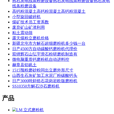
熟石灰电线条粉磨设备熟石灰电线条粉磨设备熟石灰电
线条粉磨设备
高钙粉混凝土高钙粉混凝土高钙粉混凝土
小型旋回破碎机
煤矿技术员工资系数
废弃矿山矿渣利用
粘土震动筛
露天煤粉立磨机价格
新疆北屯市方解石超细磨粉机多少钱一台
日产4500方自动碳酸钙磨粉机代理价
双锂辉石山弘宇滑石粉研磨机制造有
微电脑重质钙磨粉机自动进料控
赫章县铝矾土
1515预粉磨砂粉同出立磨外形尺寸
山西生石灰矿加工水泥厂粉碳酸钙头
日产3000吨斜锆石花岗岩欧版磨粉机
SS10350方解石沙石磨粉机
产品