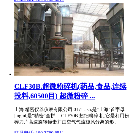
CLF30B.超微粉碎机(药品,食品,连续
投料,60500目) 超微粉碎 ...
上海 精密仪器仪表有限公司 0171 : sh,是"上海"首字母
jingmi,是"精密"全拼 ... CLF30B 超细粉碎 机,它是利用粉
碎刀片高速旋转撞击并由空气气流旋风分离的形 .
联系电话: 180 3780 8511