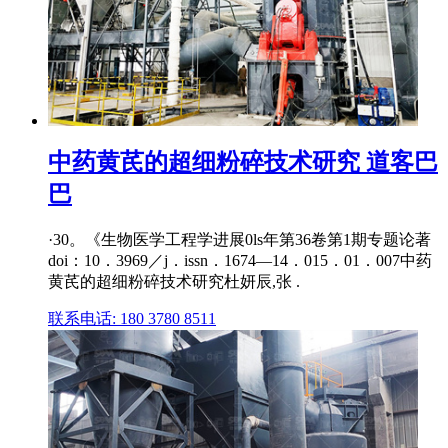
中药黄芪的超细粉碎技术研究 道客巴
巴
·30。《生物医学工程学进展0ls年第36卷第1期专题论著
doi：10．3969／j．issn．1674—14．015．01．007中药
黄芪的超细粉碎技术研究杜妍辰,张 .
联系电话: 180 3780 8511