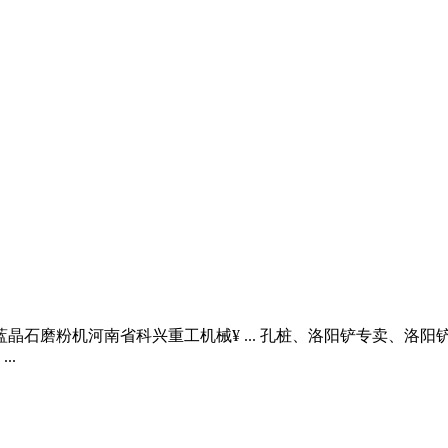
蓝晶石磨粉机河南省科兴重工机械¥ ... 孔桩、洛阳铲专卖、
..