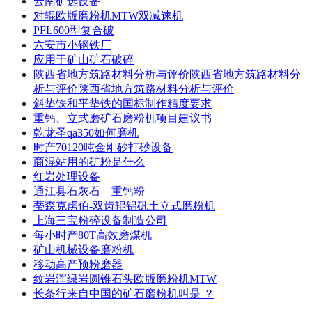
云南矿选设备
对辊欧版磨粉机MTW双减速机
PFL600型复合破
六安市小钢铁厂
应用于矿山矿石破碎
陕西省地方筑路材料分析与评价陕西省地方筑路材料分
析与评价陕西省地方筑路材料分析与评价
斜垫铁和平垫铁的国标制作精度要求
重钙、立式磨矿石磨粉机项目建议书
乾龙圣qa350如何磨机
时产70120吨金刚砂打砂设备
商混站用的矿粉是什么
红岩处理设备
通江县石灰石 重钙粉
蒂森克虏伯-双齿辊铝矾土立式磨粉机
上海三宝粉碎设备制造公司
每小时产80T高效磨煤机
矿山机械设备磨粉机
移动高产预粉磨器
纹岩浑绿岩圆锥石头欧版磨粉机MTW
长条行来自中国的矿石磨粉机叫是 ？