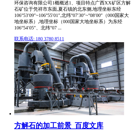
环保咨询有限公司1概概述1、项目特点广西XX矿区方解
石矿位于凭祥市东面,夏石镇的北东侧,地理坐标东经
106°53′09″~106°55′01″,北纬°07′30″~°08′00″（000国家大
地坐标系）,地理坐标（000国家大地坐标系）为东经
106°54′05″、北纬°07 ...
联系电话: 180 3780 8511
方解石的加工前景_百度文库