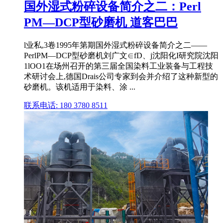
国外湿式粉碎设备简介之二：Perl
PM—DCP型砂磨机 道客巴巴
l业私,3卷1995年第期国外湿式粉碎设备简介之二——
PerlPM—DCP型砂磨机刘广文∈fD、j沈阳化I研究院沈阳
1lOO1在场州召开的第三届全国染料工业装备与工程技
术研讨会上,德国Drais公司专家到会并介绍了这种新型的
砂磨机。该机适用于染料、涂 ...
联系电话: 180 3780 8511