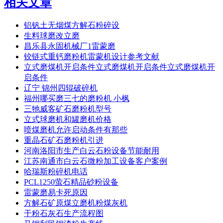
相关文章
铝钒土无烟煤方解石粉碎设
生料球磨改立磨
昌乐县永固机械厂1雷蒙磨
铰链式重钙磨粉机雷蒙机设计参考文献
立式磨煤机开启条件立式磨煤机开启条件立式磨煤机开
启条件
辽宁 锦州四辊破碎机
福州哪买磨三七的磨粉机 小枫
三牠威客矿石磨粉机型号
立式球磨机和罐磨机价格
喷煤磨机允许启动条件有那些
重晶石矿石磨粉机引进
河南洛阳市生产白云石粉设备节能耐用
江苏南通市白云石微粉加工设备客户案例
哈瑞斯粉碎机电话
PCL1250萤石精品砂粉设备
雷蒙磨易卡死原因
方解石矿原煤立磨机粉煤灰机
干粉石灰石生产流程图