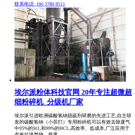
联系电话: 180 3780 8511
埃尔派粉体科技官网 20年专注超微超
细粉碎机_分级机厂家
埃尔派引进欧洲碳酸氢钠脱硫剂研磨的先进工艺,自主研
发的碳酸氢钠（小苏打）专用粉碎机可以有效去除废气
中95%的SO₂和99%的HCL,高效率、低成本,广泛应用于
市政垃圾焚烧、危废 .