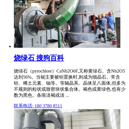
烧绿石 搜狗百科
烧绿石（pyrochlore）CaNb2O6F,又称黄绿石。含Nb2O5
达到56%。当铌主要被钽置换时,则成为细晶石。常含
钽、稀土元素、铀等。等轴晶系。晶体呈八面体,但多为
不规则的粒状或致密块状集合体。褐色或黄绿色,也有少
数为黑色。条痕淡褐或淡 ...
联系电话: 180 3780 8511