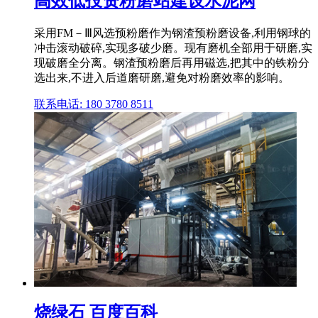
高效低投资粉磨站建设水泥网
采用FM－Ⅲ风选预粉磨作为钢渣预粉磨设备,利用钢球的
冲击滚动破碎,实现多破少磨。现有磨机全部用于研磨,实
现破磨全分离。钢渣预粉磨后再用磁选,把其中的铁粉分
选出来,不进入后道磨研磨,避免对粉磨效率的影响。
联系电话: 180 3780 8511
烧绿石 百度百科