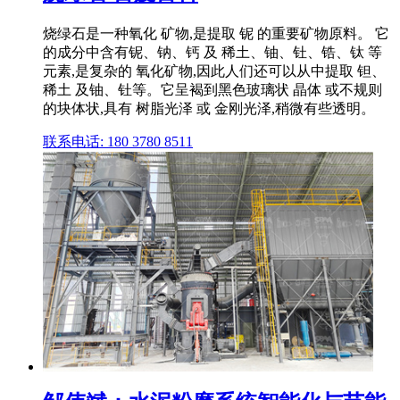
烧绿石是一种氧化 矿物,是提取 铌 的重要矿物原料。 它
的成分中含有铌、钠、钙 及 稀土、铀、钍、锆、钛 等
元素,是复杂的 氧化矿物,因此人们还可以从中提取 钽、
稀土 及铀、钍等。它呈褐到黑色玻璃状 晶体 或不规则
的块体状,具有 树脂光泽 或 金刚光泽,稍微有些透明。
联系电话: 180 3780 8511