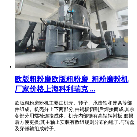
欧版粗粉磨欧版粗粉磨_粗粉磨粉机
厂家价格上海科利瑞克 ...
欧版粗粉磨粉机主要由机壳、转子、承击铁和篦条等部
件组成。机壳分上下两部分,由钢板切割后焊接而成,其余
各部分用螺栓连接成体。机壳内部镶有高锰钢衬板,磨损
后方便更换;其主轴上安装有数组规则分布的锤子,与转盘
及穿锤轴组成转子。