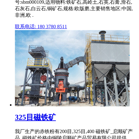
号:sbm000109,适用物料:铁矿石,高岭土,石英,石膏,滑石,
石灰石,白云石,铜矿石,规格:欧版磨,主要销售地区:中国,
非洲,欧 .
联系电话: 180 3780 8511
325目磁铁矿
我厂生产的赤铁粉有200目,325目,400 磁铁矿_启顺矿产
品_磁铁矿价格由铜陵启顺矿产品贸易有限公司提供。