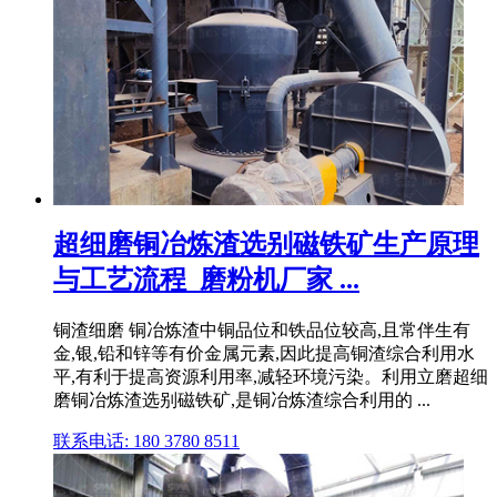
超细磨铜冶炼渣选别磁铁矿生产原理
与工艺流程_磨粉机厂家 ...
铜渣细磨 铜冶炼渣中铜品位和铁品位较高,且常伴生有
金,银,铅和锌等有价金属元素,因此提高铜渣综合利用水
平,有利于提高资源利用率,减轻环境污染。利用立磨超细
磨铜冶炼渣选别磁铁矿,是铜冶炼渣综合利用的 ...
联系电话: 180 3780 8511