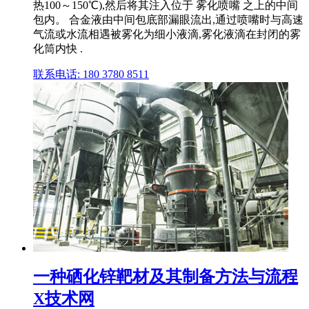
热100～150℃),然后将其注入位于 雾化喷嘴 之上的中间
包内。 合金液由中间包底部漏眼流出,通过喷嘴时与高速
气流或水流相遇被雾化为细小液滴,雾化液滴在封闭的雾
化筒内快 .
联系电话: 180 3780 8511
一种硒化锌靶材及其制备方法与流程
X技术网