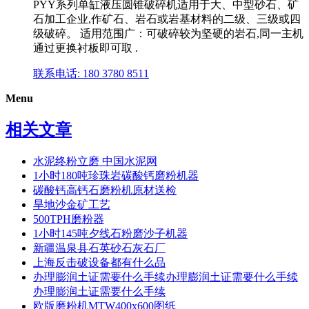
PYY系列单缸液压圆锥破碎机适用于大、中型砂石、矿
石加工企业,作矿石、岩石或岩基材料的二级、三级或四
级破碎。 适用范围广：可破碎较为坚硬的岩石,同一主机
通过更换衬板即可取 .
联系电话: 180 3780 8511
Menu
相关文章
水泥终粉立磨 中国水泥网
1小时180吨珍珠岩碳酸钙磨粉机器
碳酸钙高钙石磨粉机原材送检
旱地沙金矿工艺
500TPH磨粉器
1小时145吨夕线石粉磨沙子机器
新疆温泉县石英砂石灰石厂
上海反击破设备都有什么品
办理膨润土证需要什么手续办理膨润土证需要什么手续
办理膨润土证需要什么手续
欧版磨粉机MTW400x600图纸