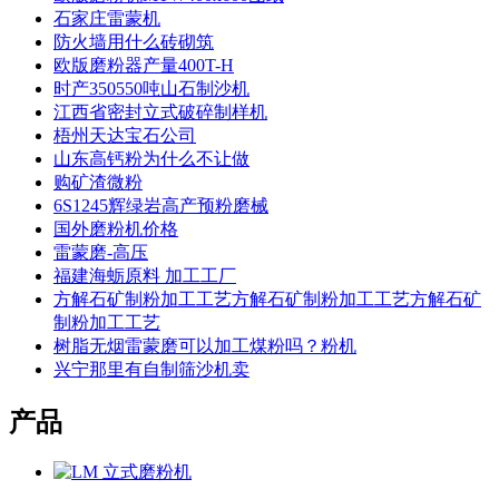
石家庄雷蒙机
防火墙用什么砖砌筑
欧版磨粉器产量400T-H
时产350550吨山石制沙机
江西省密封立式破碎制样机
梧州天达宝石公司
山东高钙粉为什么不让做
购矿渣微粉
6S1245辉绿岩高产预粉磨械
国外磨粉机价格
雷蒙磨-高压
福建海蛎原料 加工工厂
方解石矿制粉加工工艺方解石矿制粉加工工艺方解石矿
制粉加工工艺
树脂无烟雷蒙磨可以加工煤粉吗？粉机
兴宁那里有自制筛沙机卖
产品