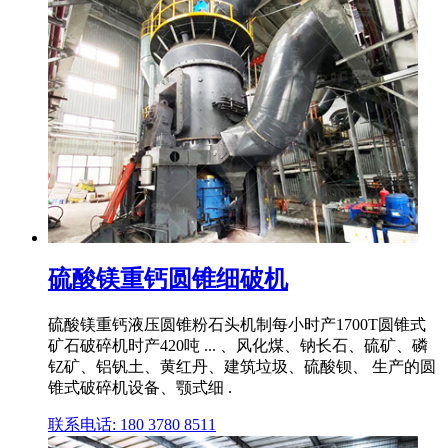
硫酸镁重钙圆锥细破机
硫酸镁重钙液压圆锥粉石头机制每小时产1700T圆锥式
矿石破碎机时产420吨 ... 、风化煤、钠长石、硫矿、磷
钇矿、铝钒土、黄红丹、建筑垃圾、硫酸钡、 生产的圆
锥式破碎机设备、颚式细 .
联系电话: 180 3780 8511