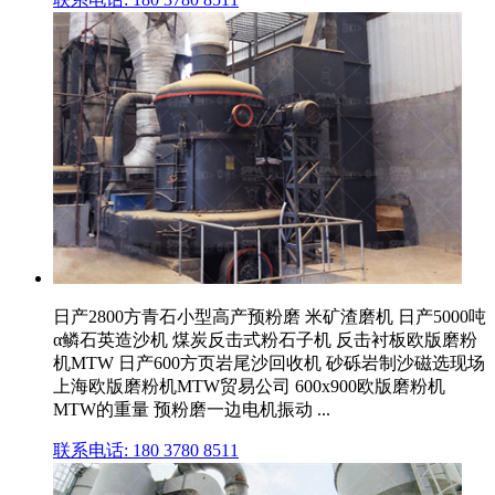
日产2800方青石小型高产预粉磨 米矿渣磨机 日产5000吨
α鳞石英造沙机 煤炭反击式粉石子机 反击衬板欧版磨粉
机MTW 日产600方页岩尾沙回收机 砂砾岩制沙磁选现场
上海欧版磨粉机MTW贸易公司 600x900欧版磨粉机
MTW的重量 预粉磨一边电机振动 ...
联系电话: 180 3780 8511