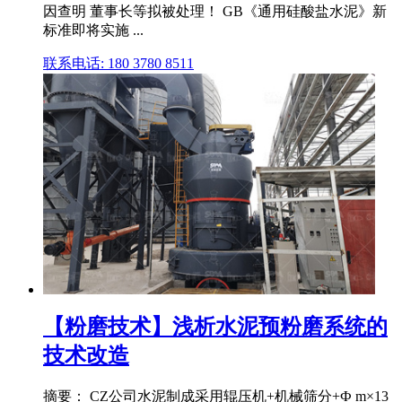
因查明 董事长等拟被处理！ GB《通用硅酸盐水泥》新
标准即将实施 ...
联系电话: 180 3780 8511
【粉磨技术】浅析水泥预粉磨系统的
技术改造
摘要： CZ公司水泥制成采用辊压机+机械筛分+Ф m×13