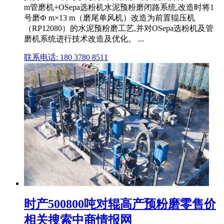
m管磨机+OSepa选粉机水泥预粉磨闭路系统,改造时将1
号磨Ф m×13 m（磨尾单风机）改造为前置辊压机
（RP12080）的水泥预粉磨工艺,并对OSepa选粉机及管
磨机系统进行技术改造及优化。 ...
联系电话: 180 3780 8511
时产500800吨对辊高产预粉磨零售价
相关搜索中商情报网