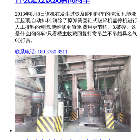
2013年8月8日该机在发生过铁及瞬间闷车的情况下,能液
压起顶,自动排料,消除了原弹簧圆锥式破碎机需停机进行
人工排料的烦恼,使维修更简便,费用更节约。3.破碎。这
是什么闷闷车?只看楼主收藏回复打赏吊兰不吊颇具名气
6()打赏。
联系电话: 180 3780 8511