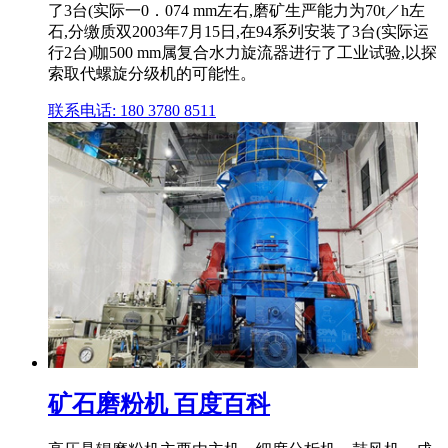
了3台(实际一0．074 mm左右,磨矿生严能力为70t／h左
石,分缴质双2003年7月15日,在94系列安装了3台(实际运
行2台)咖500 mm属复合水力旋流器进行了工业试验,以探
索取代螺旋分级机的可能性。
联系电话: 180 3780 8511
矿石磨粉机 百度百科