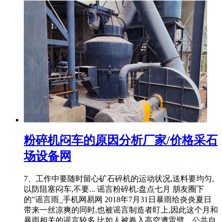
粉碎机闷车的原因分析厂家/价格采石
场设备网
7、工作中要随时留心矿石碎机的运动状况,送料要均匀,
以防阻塞闷车,不要... 谣言粉碎机:盘点七月 朋友圈下
的"谣言雨_手机网易网 2018年7月31日暴雨给炎炎夏日
带来一丝凉爽的同时,也被谣言制造者盯上,因此这个月和
暴雨相关的谣言较多,比如人被卷入高空遭雷劈、公共自