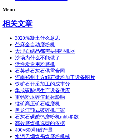
Menu
相关文章
3020混凝土什么意思
苎麻全自动磨粉机
大理石结晶都需要哪些机器
沙场为什么不能做了
活性炭专用粉磨机
石英砂石灰石供需合同
河南郑州市方解石微粉加工设备图片
铁矿石开采加工的成本分
集成碳酸钙生产设备供应
重钙粉压碎值超标影响
锰矿高压矿石辊磨机
黑龙江颚式破碎机厂家
石灰石碳酸钙磨粉机mhb参数
高效磨煤机选型的依据
400×600颚破产量
水泥无烟煤褐煤磨粉机械