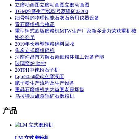
立磨动画图立磨动画图立磨动画图
TGM粉磨生产线型号菱镁矿d2200
细骨料的物理性能石灰石所用仪器设备
青石磨粉机合格证
重型锤式欧版磨粉机MTW生产厂家新乡鼎力荣获重机械
协会会员
2019年长春塑钢粉碎料回收
焦炭立式磨粉碎机
河南许昌市方解石超细粉体加工设备产能
玻璃窑炉 监控
20TPH中速粉石子机
Lgm5024辊式立磨液压
腻子粉生产流程及生产设备
重晶石磨粉机的大齿圈老是坏齿
乌拉特后旗悬辊矿石磨粉机
产品
LM 立式磨粉机