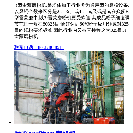
R型雷蒙磨粉机,是粉体加工行业尤为通用型的磨粉设备,
以磨辊个数来区分是2r、3r、或4r、5r,又或是6r,在众多R
型雷蒙磨中,以3r雷蒙磨粉机更受欢迎,其成品粉子细度调
节范围一般在80325目,恰好达到60%粉子应用领域对325
目的细粉要求标准,因此行业内又被直接称之为325目3r
雷蒙磨粉机。
联系电话: 180 3780 8511