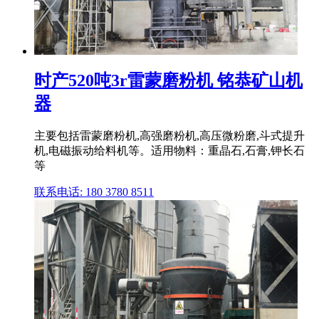
时产520吨3r雷蒙磨粉机 铭恭矿山机
器
主要包括雷蒙磨粉机,高强磨粉机,高压微粉磨,斗式提升
机,电磁振动给料机等。适用物料：重晶石,石膏,钾长石
等
联系电话: 180 3780 8511