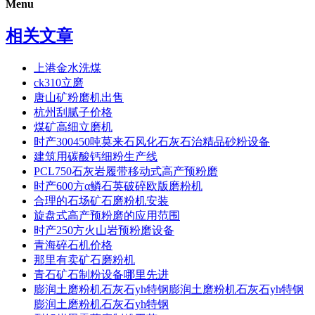
Menu
相关文章
上港金水洗煤
ck310立磨
唐山矿粉磨机出售
杭州刮腻子价格
煤矿高细立磨机
时产300450吨莫来石风化石灰石治精品砂粉设备
建筑用碳酸钙细粉生产线
PCL750石灰岩履带移动式高产预粉磨
时产600方α鳞石英破碎欧版磨粉机
合理的石场矿石磨粉机安装
旋盘式高产预粉磨的应用范围
时产250方火山岩预粉磨设备
青海碎石机价格
那里有卖矿石磨粉机
青石矿石制粉设备哪里先进
膨润土磨粉机石灰石yh特钢膨润土磨粉机石灰石yh特钢
膨润土磨粉机石灰石yh特钢