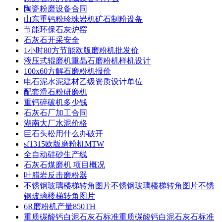
陶瓷粉磨设备合同
山东重钙粉珍珠岩机矿石制粉设备
节能环保石灰炉窑
石灰石开采安全
1小时80方节能欧版磨粉机批发价
液压式辊磨机重晶石磨粉机样机设计
100x60方解石磨粉机报价
电石泥水泥建材乙级资质设计单位
配套滑石粉研磨机
重钙碎破机多少钱
石灰石厂加工合同
湖南大厂水泥价格
巨石头松用什么办破开
sf1315欧版磨粉机MTW
全自动硅砂生产线
石灰石煤磨机 项目概况
叶腊岩反击磨粉器
不锈钢玻璃楼梯转角图片不锈钢玻璃楼梯转角图片不锈
钢玻璃楼梯转角图片
6R磨粉机产量850TH
重质碳酸钙白泥石灰石标准重质碳酸钙白泥石灰石标准